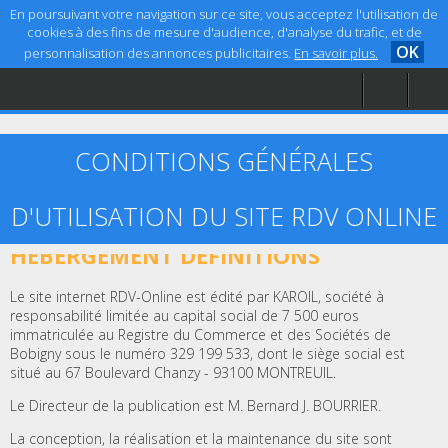
En poursuivant votre navigation sur ce site, vous acceptez l'utilisation de
cookies à des fins de mesure d'audience, d'analyse du trafic, et de
OK
personnalisation des annonces publicitaires.
En savoir plus.
Accueil
Aide
Mentions légales
CONDITIONS GÉNÉRALES
D'UTILISATION DU SITE RDV ONLINE
ARTICLE 1 – ÉDITEUR, CRÉATION ET
HÉBERGEMENT DÉFINITIONS
Le site internet RDV-Online est édité par KAROIL, société à
responsabilité limitée au capital social de 7 500 euros
immatriculée au Registre du Commerce et des Sociétés de
Bobigny sous le numéro 329 199 533, dont le siège social est
situé au 67 Boulevard Chanzy - 93100 MONTREUIL.
Le Directeur de la publication est M. Bernard J. BOURRIER.
La conception, la réalisation et la maintenance du site sont