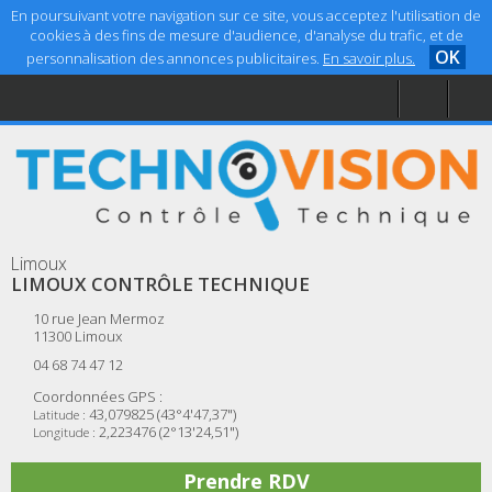
En poursuivant votre navigation sur ce site, vous acceptez l'utilisation de
cookies à des fins de mesure d'audience, d'analyse du trafic, et de
OK
personnalisation des annonces publicitaires.
En savoir plus.
Accueil
Aide
Mentions légales
Limoux
LIMOUX CONTRÔLE TECHNIQUE
10 rue Jean Mermoz
11300
Limoux
04 68 74 47 12
Coordonnées GPS :
43,079825 (43°4'47,37")
Latitude :
2,223476 (2°13'24,51")
Longitude :
Prendre RDV